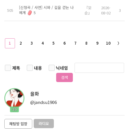
[신청곡 / 사연] 시와 / 길을 걷는 나
『모
2026-
505
3
에게
5
순』
08-02
1
2
3
4
5
6
7
8
9
10
〉
제목
내용
닉네임
검색
을화
@jandsu1906
39
라디오
채팅방 입장