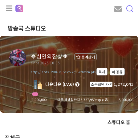
방송국 스튜디오
🔶심연의잔상🔶
즐겨찾기
since 2025-10-05
복사
공유
http://jandsu1906.inlive.co.kr/live/listen.pls
다운타운 (LV.6)
1,272,041
소속회원 EXP
1,000,000
다음 레벨업까지 3,727,959exp 남음
5,000,000
스튜디오 홈
전체글