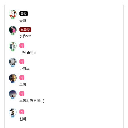
국장
39
을화
부국장
38
☪︎ᒤ쥬™
cj
38
『낭♠만』
cj
25
나이스
cj
12
로미
cj
26
보통의하루🌸ꦿ
cj
25
선비